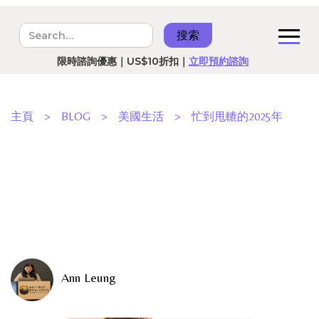
港台美國RN預備班｜8月5號開課｜
立即報名
限時諮詢優惠｜US$10折扣｜
立即預約諮詢
主頁
>
BLOG
>
美國生活
>
忙到甩轆的2025年
Ann Leung