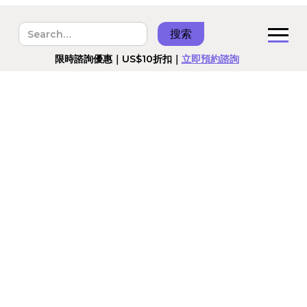
港台美國RN預備班｜8月5號開課｜
立即報名
限時諮詢優惠｜US$10折扣｜
立即預約諮詢