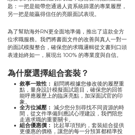
匙：一把是能帶您通過人資系統篩選的專業履歷，
另一把是能贏得信任的亮眼面試表現。
為了幫助海外RN更全面地準備，推出了這款全方
位求職服務。我們將書面文件的改善與真人一對一
的面試模擬整合，確保您的求職邏輯從文書到口頭
表達始終如一，展現出 100% 的專業度與自信。
為什麼選擇組合套裝？
敘事一致性：
顧問將根據您修改後的履歷重
點，量身設計模擬面試題目，確保您的回答
能呼應履歷上的臨床亮點，加深面試官的印
象。
全方位減壓：
減少您分別尋找不同資源的時
間，從文件準備到應試心理建設，我們陪您
走過求職的重要關卡。
組合優惠價：
比起單項預約，套裝組合提供
更優惠的價格，讓您的每一分預算都精準投