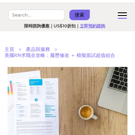
港台美國RN預備班｜8月5號開課｜
立即報名
限時諮詢優惠｜US$10折扣｜
立即預約諮詢
主頁
>
產品與服務
>
美國RN求職全攻略：履歷修改 ＋ 模擬面試超值組合