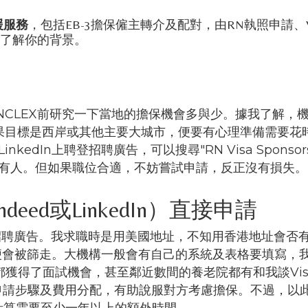
援服務
，包括EB-3擔保僱主轉介及配對，由RN執照申請、Vi
了解你的背景。
LEX前研究一下當地的擔保機會多與少。據我了解，機會主
如果目標是西岸或其他主要大城市，便要有心理準備需要
/LinkedIn上聘登招聘廣告，可以搜尋"RN Visa Spo
證持有人。但如果職位合適，不妨嘗試申請，反正沒有損失。
ed或LinkedIn）直接申請
招聘廣告。我求職時是用美國地址，不知用香港地址會否
很快便會被篩走。大機構一般會有自己的系統及表格要填寫，我也誠
獲得了面試機會，甚至鄰近數間的養老院都有和我談Visa S
申請步驟及費用分配，有助說服對方考慮擔保。不過，以
計算需要至少一年以上的額外時間。