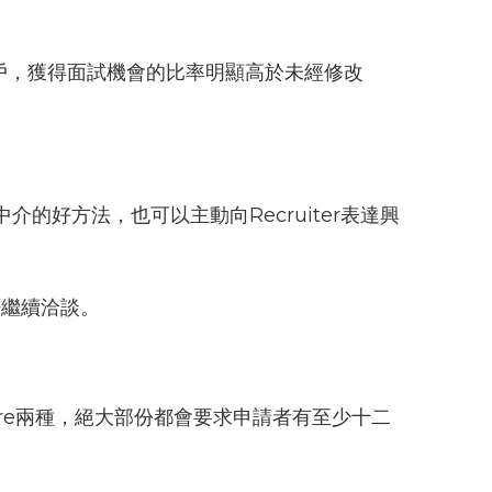
戶，獲得面試機會的比率明顯高於未經修改
些中介的好方法，也可以主動向Recruiter表達興
否繼續洽談。
y Hire兩種，絕大部份都會要求申請者有至少十二