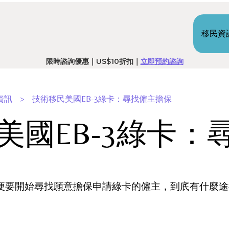
港台美國RN預備班｜8月5號開課｜
立即報名
移民資
限時諮詢優惠｜US$10折扣｜
立即預約諮詢
資訊
>
技術移民美國EB-3綠卡：尋找僱主擔保
美國EB-3綠卡：
便要開始尋找願意擔保申請綠卡的僱主，到㡳有什麼途