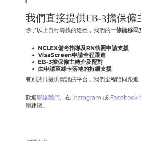
我們直接提供EB-3擔保僱
除了以上自行尋找的途徑，我們的
一條龍移民
NCLEX備考指導及RN執照申請支援
VisaScreen申請全程跟進
EB-3擔保僱主轉介及配對
由申請至綠卡落地的持續支援
有別於只提供資訊的平台，我們全程陪同跟進
歡迎
聯絡我們
、在
Instagram
或
Facebook 
體建議。