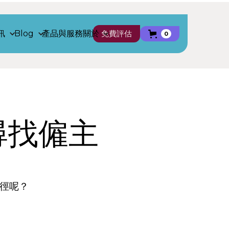
訊
Blog
產品與服務
關於
免費評估
0
尋找僱主
徑呢？