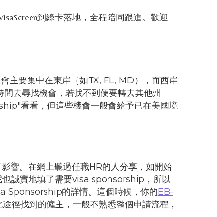
saScreen到綠卡落地，全程陪同跟進。歡迎
要集中在東岸（如TX, FL, MD），而西岸
花時間去尋找機會，若找不到便要轉去其他州
nsorship"看看，但這些機會一般會給予已在美國境
有影響。在網上聽過任職HR的人分享，如開始
實地填了需要visa sponsorship，所以
ponsorship的詳情。這個時候，你的
EB-
此途徑找到的僱主，一般不熟悉整個申請流程，