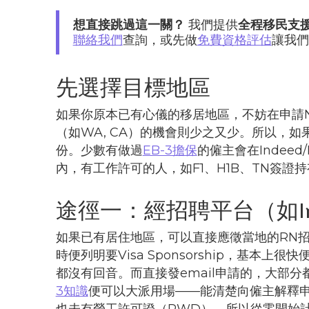
想直接跳過這一關？
我們提供
全程移民支
聯絡我們
查詢，或先做
免費資格評估
讓我們
先選擇目標地區
如果你原本已有心儀的移居地區，不妨在申請NC
（如WA, CA）的機會則少之又少。所以，
份。少數有做過
EB-3擔保
的僱主會在Indeed
內，有工作許可的人，如F1、H1B、TN簽
途徑一：經招聘平台（如Inde
如果已有居住地區，可以直接應徵當地的RN
時便列明要Visa Sponsorship，基本上
都沒有回音。而直接發email申請的，大部分都
3知識
便可以大派用場——能清楚向僱主解釋
也未有勞工許可證（PWD），所以從零開始