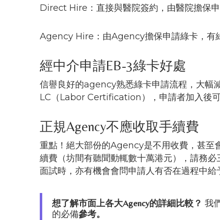
Direct Hire：直接與醫院簽約，由醫院
Agency Hire：由Agency擔保申請綠
經中介申請EB-3綠卡好處
信譽良好的agency熟悉綠卡申請流程，大幅減低出
LC（Labor Certification），申請者
正規Agency不應收取手續費
重點！絕大部份的Agency是不用收費，甚
續費（坊間有聽聞動輒數十萬港元），請務必
面試時，亦有機會會問申請人有否在過程中給
想了解市面上各大Agency的詳細比較？
我
的必備
參考。